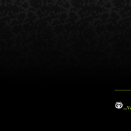
--------------
...
Va