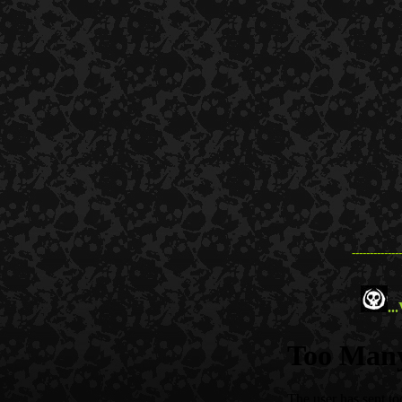
--------------
...