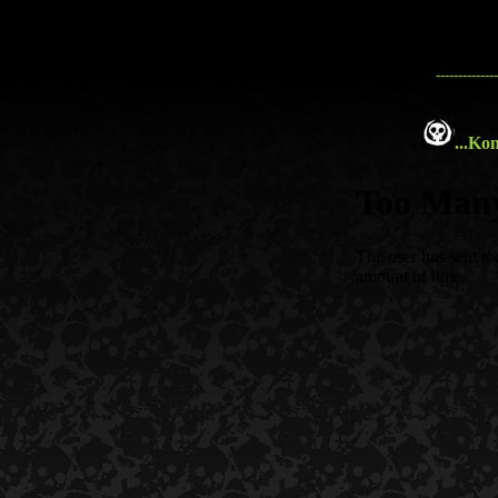
--------------
...
Kon