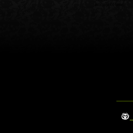
--------------
..