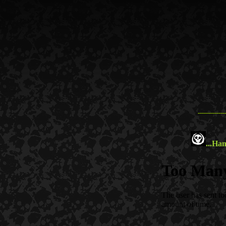
--------------
...
Hany