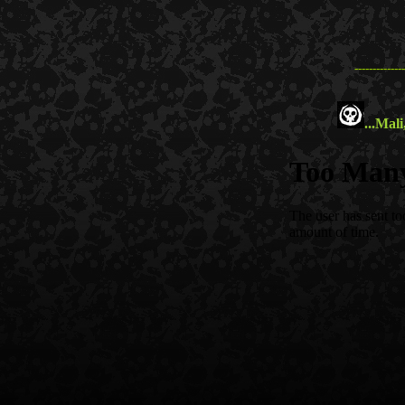
--------------
...
Mali