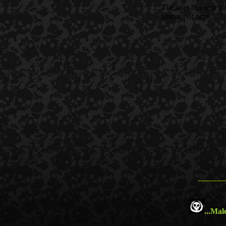
--------------
...
Male