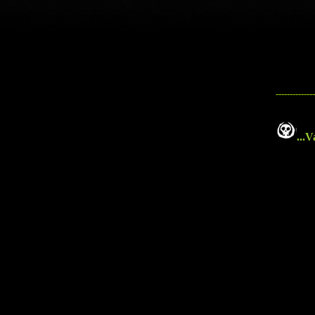
--------------
...
Va