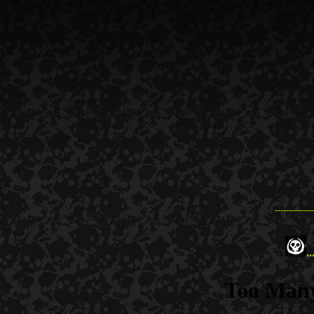
--------------
..