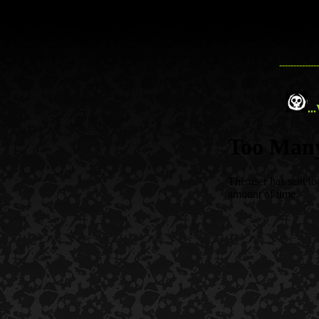
--------------
...