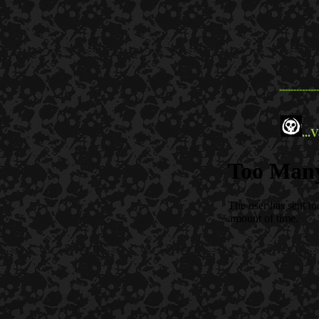
--------------
...
V